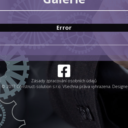
Error
Zásady zpracování osobních údajů
t © 2017 Construct-solution s.r.o. Všechna práva vyhrazena. Designe